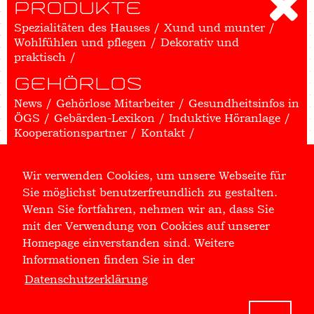
PRODUKTE
Spezialitäten des Hauses
Xund und munter
Wohlfühlen und pflegen
Dekorativ und
praktisch
GEHÖRLOS
News
Gehörlose Mitarbeiter
Gesundheitsinfos in
ÖGS
Gebärden-Lexikon
Induktive Höranlage
Kooperationspartner
Kontakt
HIV
Wir verwenden Cookies, um unsere Webseite für
HIV-News
Unsere HIV-Kompetenz
Das HI-
Sie möglichst benutzerfreundlich zu gestalten.
Virus
HIV-Tests
HIV-Prophylaxe (PrEP und
PEP)
Medikation
HIV und Ernährung
Positive
Wenn Sie fortfahren, nehmen wir an, dass Sie
Hilfe
mit der Verwendung von Cookies auf unserer
Homepage einverstanden sind. Weitere
SERVICES
Informationen finden Sie in der
Ernährungsberatung
BIA-Messung
Vitamin D-
Datenschutzerklärung
Messung
Messung Cholesterin-Werte
Blutdruck-Messung
Hautanalyse
FSME
Antikörper-Test
Impfberatung