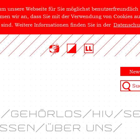
m unsere Webseite für Sie möglichst benutzerfreundlich 
men wir an, dass Sie mit der Verwendung von Cookies au
ind. Weitere Informationen finden Sie in der
Datenschu
News
E
GEHÖRLOS
HIV
SE
ISSEN
ÜBER UNS