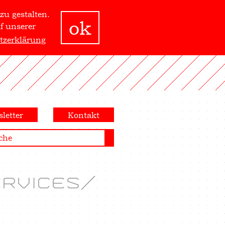
zu gestalten.
ok
f unserer
tzerklärung
letter
Kontakt
RVICES