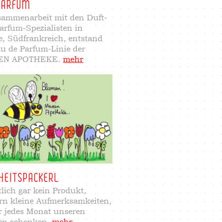
PARFUM
sammenarbeit mit den Duft-
arfum-Spezialisten in
e, Südfrankreich, entstand
au de Parfum-Linie der
EN APOTHEKE.
mehr
HEITSPACKERL
tlich gar kein Produkt,
rn kleine Aufmerksamkeiten,
ir jedes Monat unseren
en schenken.
mehr