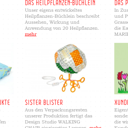
DAS HEILPFLANZEN-BÜCHLEIN
DAS 
Unser eigens entwickeltes
In Zu
Heilpflanzen-Büchlein beschreibt
und P
Aussehen, Wirkung und
Grass
Anwendung von 20 Heilpflanzen.
die E
mehr
MARI
UKTE
SISTER BLISTER
XUND
e
Aus den Verpackungsresten
Eigen
unserer Produktion fertigt das
sonde
fen
Design Studio WALKING
die w
CHAIR einzigartige Lampen.
mehr
Kund