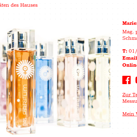
äten des Hauses
Marie
Mag. 
Schma
01
T:
Emai
Onlin
Zur T
Messu
Mein 