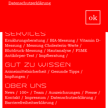
HIV
Datenschutzerklärung
HIV-News
Unsere HIV-Kompetenz
Das HI-
Virus
HIV-Tests
HIV-Prophylaxe (PrEP und
ok
PEP)
Medikation
HIV und Ernährung
Positive
Hilfe
SERVICES
Ernährungsberatung
BIA-Messung
Vitamin D-
Messung
Messung Cholesterin-Werte
Blutdruck-Messung
Hautanalyse
FSME
Antikörper-Test
Impfberatung
GUT ZU WISSEN
Arzneimittelsicherheit
Gesunde Tipps
Impfungen
ÜBER UNS
News
100+
Team
Auszeichnungen
Presse
Kontakt
Impressum
Datenschutzerklärung
Barrierefreiheitserklärung